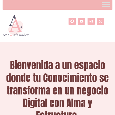
Ir
al
contenido
F
Y
I
W
a
o
n
h
c
u
s
a
e
t
t
t
b
u
a
s
o
b
g
a
o
e
r
p
k
a
p
m
Bienvenida a un espacio
donde tu Conocimiento se
transforma en un negocio
Digital con Alma y